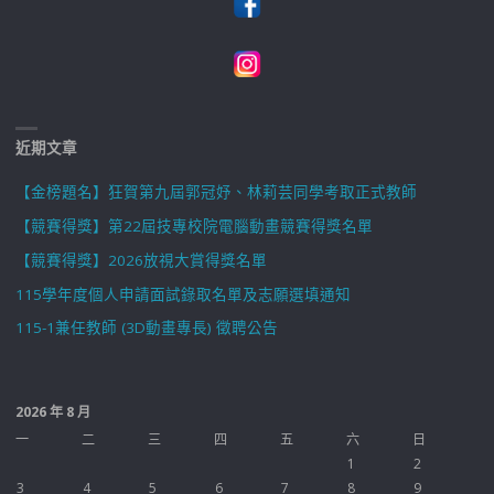
近期文章
【金榜題名】狂賀第九屆郭冠妤、林莉芸同學考取正式教師
【競賽得獎】第22屆技專校院電腦動畫競賽得獎名單
【競賽得獎】2026放視大賞得獎名單
115學年度個人申請面試錄取名單及志願選填通知
115-1兼任教師 (3D動畫專長) 徵聘公告
2026 年 8 月
一
二
三
四
五
六
日
1
2
3
4
5
6
7
8
9