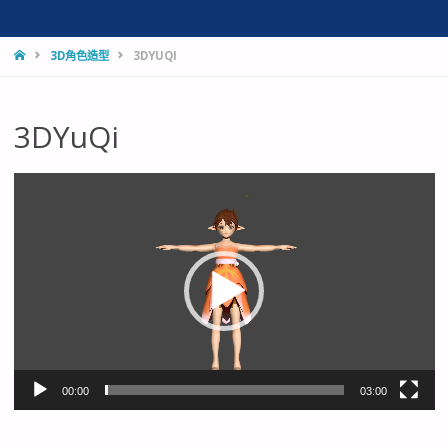
HOME
3D角色造型
3DYUQI
3DYuQi
視
訊
播
放
器
00:00
03:00