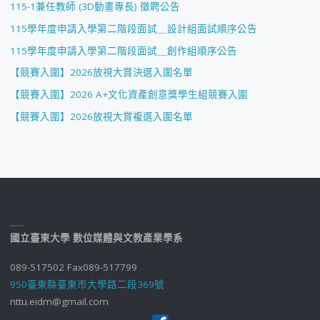
115-1兼任教師 (3D動畫專長) 徵聘公告
115學年度申請入學第二階段面試＿設計組面試順序公告
115學年度申請入學第二階段面試＿創作組順序公告
【競賽入圍】2026放視大賞決選入圍名單
【競賽入圍】2026 A+文化資產創意獎學生組競賽入圍
【競賽入圍】2026放視大賞複選入圍名單
國立臺東大學 數位媒體與文教產業學系
089-517502 Fax089-517799
950臺東縣臺東市大學路二段369號
nttu.eidm@gmail.com