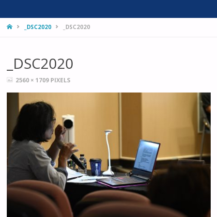
HOME
_DSC2020
_DSC2020
_DSC2020
FULL
2560 × 1709
PIXELS
SIZE