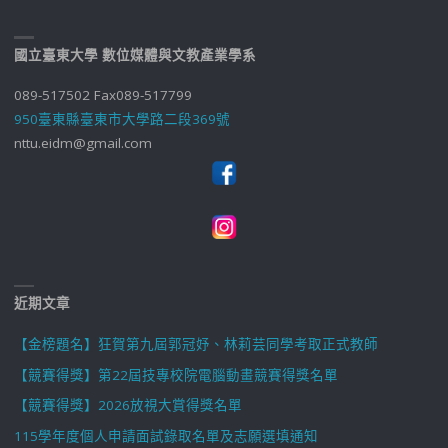
國立臺東大學 數位媒體與文教產業學系
089-517502 Fax089-517799
950臺東縣臺東市大學路二段369號
nttu.eidm@gmail.com
近期文章
【金榜題名】狂賀第九屆郭冠妤、林莉芸同學考取正式教師
【競賽得獎】第22屆技專校院電腦動畫競賽得獎名單
【競賽得獎】2026放視大賞得獎名單
115學年度個人申請面試錄取名單及志願選填通知