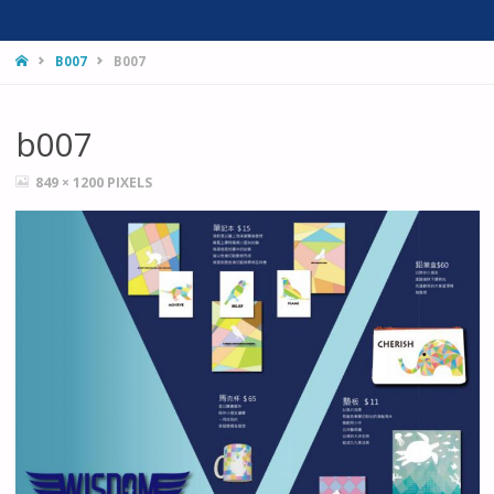
HOME
B007
B007
b007
FULL
849 × 1200
PIXELS
SIZE