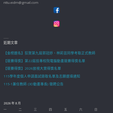
nttu.eidm@gmail.com
近期文章
【金榜題名】狂賀第九屆郭冠妤、林莉芸同學考取正式教師
【競賽得獎】第22屆技專校院電腦動畫競賽得獎名單
【競賽得獎】2026放視大賞得獎名單
115學年度個人申請面試錄取名單及志願選填通知
115-1兼任教師 (3D動畫專長) 徵聘公告
2026 年 8 月
一
二
三
四
五
六
日