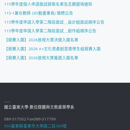
115學年度個人申請面試錄取名單及志願選填通知
115-1兼任教師 (3D動畫專長) 徵聘公告
115學年度申請入學第二階段面試＿設計組面試順序公告
115學年度申請入學第二階段面試＿創作組順序公告
【競賽入圍】2026放視大賞決選入圍名單
【競賽入圍】2026 A+文化資產創意獎學生組競賽入圍
【競賽入圍】2026放視大賞複選入圍名單
國立臺東大學 數位媒體與文教產業學系
089-517502 Fax089-517799
950臺東縣臺東市大學路二段369號