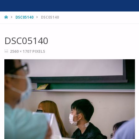
HOME
DSC05140
DSC05140
DSC05140
FULL
2560 × 1707
PIXELS
SIZE