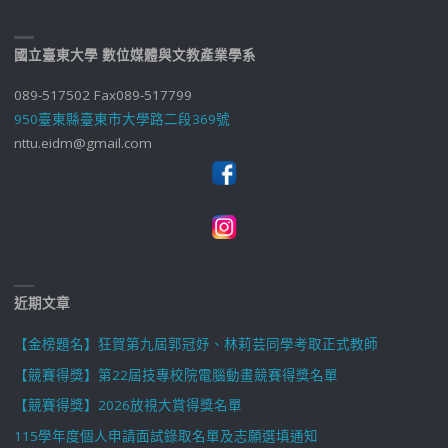
國立臺東大學 數位媒體與文教產業學系
089-517502 Fax089-517799
950臺東縣臺東市大學路二段369號
nttu.eidm@gmail.com
近期文章
【金榜題名】狂賀第九屆郭冠妤、林莉芸同學考取正式教師
【競賽得獎】第22屆技專校院電腦動畫競賽得獎名單
【競賽得獎】2026放視大賞得獎名單
115學年度個人申請面試錄取名單及志願選填通知