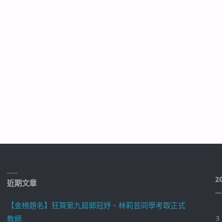
2
近期文章
一
【金榜題名】狂賀第九屆郭冠妤、林莉芸同學考取正式
教師
3