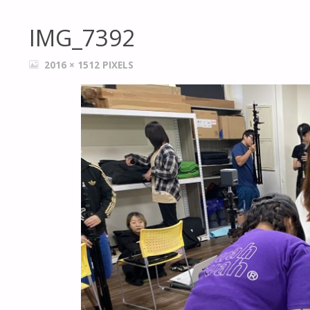
IMG_7392
FULL
2016 × 1512
PIXELS
SIZE