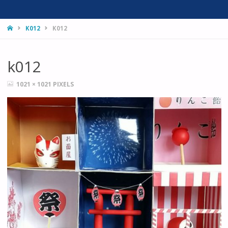
HOME
K012
K012
k012
FULL
1021 × 1021
PIXELS
SIZE