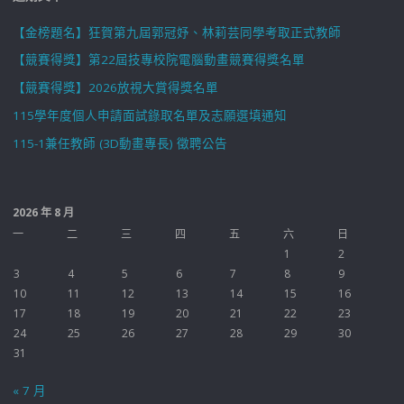
【金榜題名】狂賀第九屆郭冠妤、林莉芸同學考取正式教師
【競賽得獎】第22屆技專校院電腦動畫競賽得獎名單
【競賽得獎】2026放視大賞得獎名單
115學年度個人申請面試錄取名單及志願選填通知
115-1兼任教師 (3D動畫專長) 徵聘公告
2026 年 8 月
一
二
三
四
五
六
日
1
2
3
4
5
6
7
8
9
10
11
12
13
14
15
16
17
18
19
20
21
22
23
24
25
26
27
28
29
30
31
« 7 月