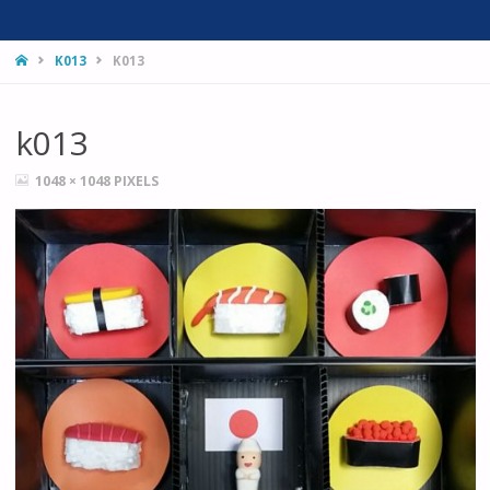
HOME
K013
K013
k013
FULL
1048 × 1048
PIXELS
SIZE