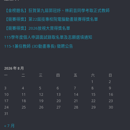
【金榜題名】狂賀第九屆郭冠妤、林莉芸同學考取正式教師
【競賽得獎】第22屆技專校院電腦動畫競賽得獎名單
【競賽得獎】2026放視大賞得獎名單
115學年度個人申請面試錄取名單及志願選填通知
115-1兼任教師 (3D動畫專長) 徵聘公告
2026 年 8 月
一
二
三
四
五
六
日
1
2
3
4
5
6
7
8
9
10
11
12
13
14
15
16
17
18
19
20
21
22
23
24
25
26
27
28
29
30
31
« 7 月