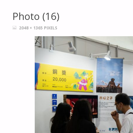
Photo (16)
FULL
2048 × 1365
PIXELS
SIZE