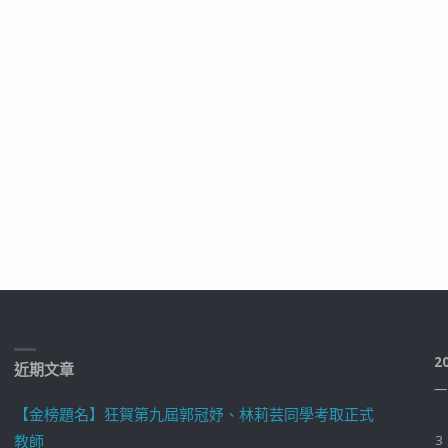
2
近期文章
一
【金榜題名】狂賀第九屆郭冠妤、林莉芸同學考取正式
教師
3