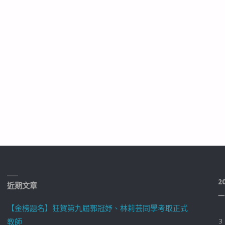
2
近期文章
一
【金榜題名】狂賀第九屆郭冠妤、林莉芸同學考取正式
教師
3