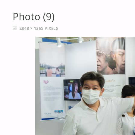
Photo (9)
FULL
2048 × 1365
PIXELS
SIZE