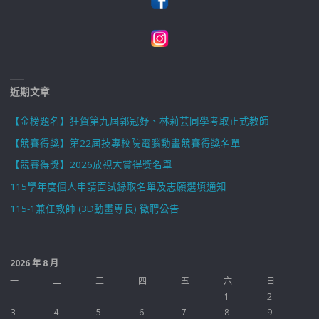
近期文章
【金榜題名】狂賀第九屆郭冠妤、林莉芸同學考取正式教師
【競賽得獎】第22屆技專校院電腦動畫競賽得獎名單
【競賽得獎】2026放視大賞得獎名單
115學年度個人申請面試錄取名單及志願選填通知
115-1兼任教師 (3D動畫專長) 徵聘公告
2026 年 8 月
一
二
三
四
五
六
日
1
2
3
4
5
6
7
8
9