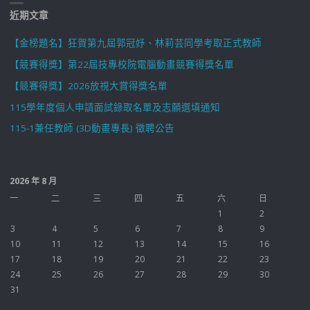
近期文章
【金榜題名】狂賀第九屆郭冠妤、林莉芸同學考取正式教師
【競賽得獎】第22屆技專校院電腦動畫競賽得獎名單
【競賽得獎】2026放視大賞得獎名單
115學年度個人申請面試錄取名單及志願選填通知
115-1兼任教師 (3D動畫專長) 徵聘公告
2026 年 8 月
一
二
三
四
五
六
日
1
2
3
4
5
6
7
8
9
10
11
12
13
14
15
16
17
18
19
20
21
22
23
24
25
26
27
28
29
30
31