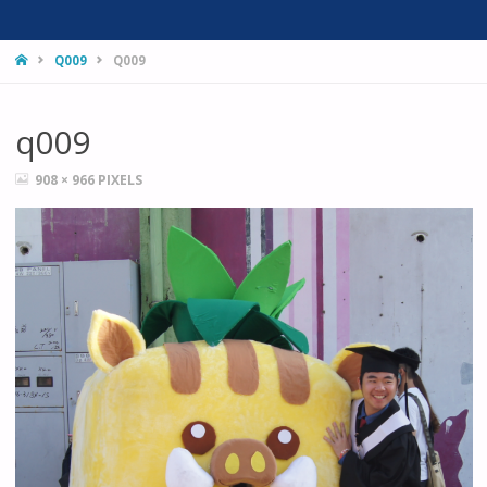
HOME
Q009
Q009
q009
FULL
908 × 966
PIXELS
SIZE