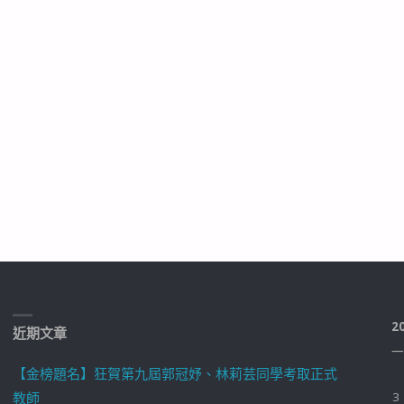
2
近期文章
一
【金榜題名】狂賀第九屆郭冠妤、林莉芸同學考取正式
教師
3