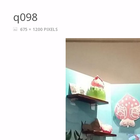
q098
FULL
675 × 1200
PIXELS
SIZE