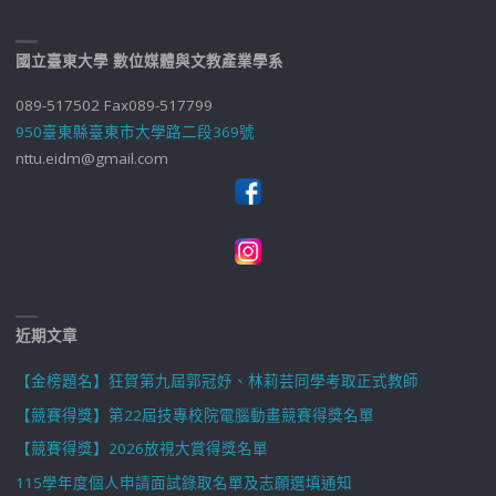
國立臺東大學 數位媒體與文教產業學系
089-517502 Fax089-517799
950臺東縣臺東市大學路二段369號
nttu.eidm@gmail.com
近期文章
【金榜題名】狂賀第九屆郭冠妤、林莉芸同學考取正式教師
【競賽得獎】第22屆技專校院電腦動畫競賽得獎名單
【競賽得獎】2026放視大賞得獎名單
115學年度個人申請面試錄取名單及志願選填通知