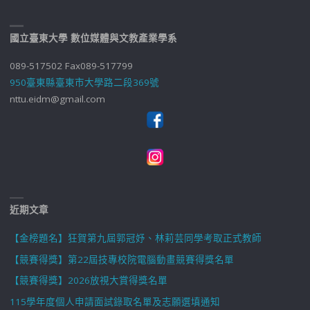
國立臺東大學 數位媒體與文教產業學系
089-517502 Fax089-517799
950臺東縣臺東市大學路二段369號
nttu.eidm@gmail.com
近期文章
【金榜題名】狂賀第九屆郭冠妤、林莉芸同學考取正式教師
【競賽得獎】第22屆技專校院電腦動畫競賽得獎名單
【競賽得獎】2026放視大賞得獎名單
115學年度個人申請面試錄取名單及志願選填通知