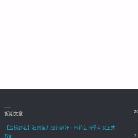
2
近期文章
一
【金榜題名】狂賀第九屆郭冠妤、林莉芸同學考取正式
教師
3