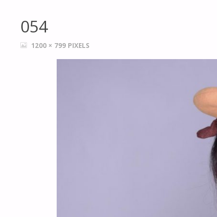
054
FULL
1200 × 799
PIXELS
SIZE