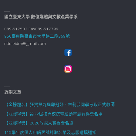
國立臺東大學 數位媒體與文教產業學系
089-517502 Fax089-517799
950臺東縣臺東市大學路二段369號
nttu.eidm@gmail.com
近期文章
【金榜題名】狂賀第九屆郭冠妤、林莉芸同學考取正式教師
【競賽得獎】第22屆技專校院電腦動畫競賽得獎名單
【競賽得獎】2026放視大賞得獎名單
115學年度個人申請面試錄取名單及志願選填通知