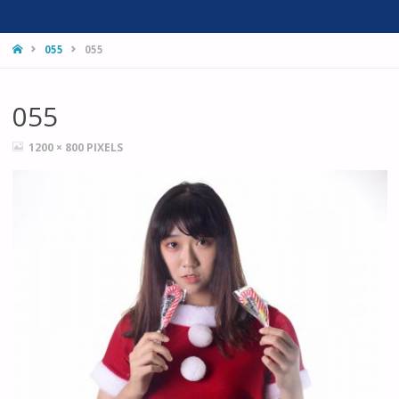
HOME
055
055
055
FULL
1200 × 800
PIXELS
SIZE