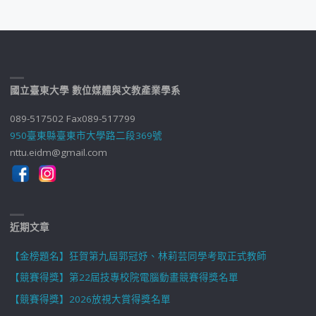
國立臺東大學 數位媒體與文教產業學系
089-517502 Fax089-517799
950臺東縣臺東市大學路二段369號
nttu.eidm@gmail.com
近期文章
【金榜題名】狂賀第九屆郭冠妤、林莉芸同學考取正式教師
【競賽得獎】第22屆技專校院電腦動畫競賽得獎名單
【競賽得獎】2026放視大賞得獎名單