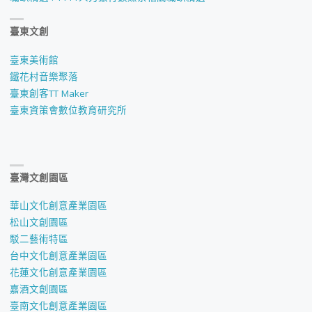
教
臺東文創
師
臺東美術館
徵
鐵花村音樂聚落
臺東創客TT Maker
才
臺東資策會數位教育研究所
第
一
臺灣文創園區
階
華山文化創意產業園區
段
松山文創園區
駁二藝術特區
公
台中文化創意產業園區
告"
花蓮文化創意產業園區
嘉酒文創園區
臺南文化創意產業園區