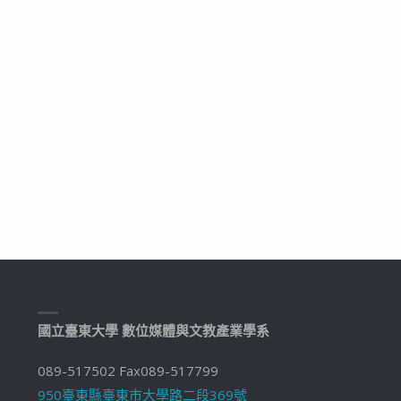
畫-
村
上
雅
彥
社
長"
國立臺東大學 數位媒體與文教產業學系
089-517502 Fax089-517799
950臺東縣臺東市大學路二段369號