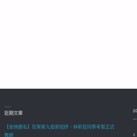
計
菁
英
海
外
培
訓
計
畫
2
近期文章
一
推
【金榜題名】狂賀第九屆郭冠妤、林莉芸同學考取正式
教師
6
廣